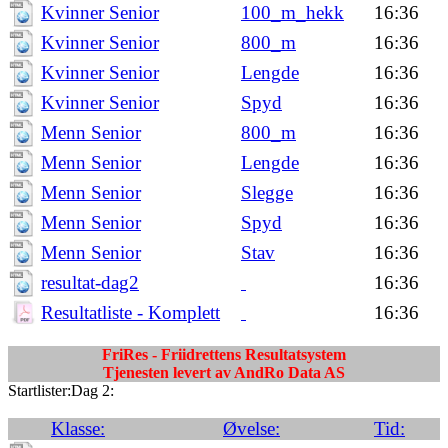
Kvinner Senior
100_m_hekk
16:36
Kvinner Senior
800_m
16:36
Kvinner Senior
Lengde
16:36
Kvinner Senior
Spyd
16:36
Menn Senior
800_m
16:36
Menn Senior
Lengde
16:36
Menn Senior
Slegge
16:36
Menn Senior
Spyd
16:36
Menn Senior
Stav
16:36
resultat-dag2
16:36
Resultatliste - Komplett
16:36
FriRes - Friidrettens Resultatsystem
Tjenesten levert av AndRo Data AS
Startlister:Dag 2:
Klasse:
Øvelse:
Tid: