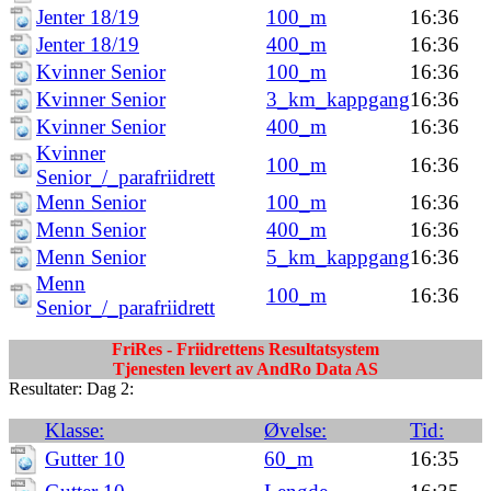
Jenter 18/19
100_m
16:36
Jenter 18/19
400_m
16:36
Kvinner Senior
100_m
16:36
Kvinner Senior
3_km_kappgang
16:36
Kvinner Senior
400_m
16:36
Kvinner
100_m
16:36
Senior_/_parafriidrett
Menn Senior
100_m
16:36
Menn Senior
400_m
16:36
Menn Senior
5_km_kappgang
16:36
Menn
100_m
16:36
Senior_/_parafriidrett
FriRes - Friidrettens Resultatsystem
Tjenesten levert av AndRo Data AS
Resultater: Dag 2:
Klasse:
Øvelse:
Tid:
Gutter 10
60_m
16:35