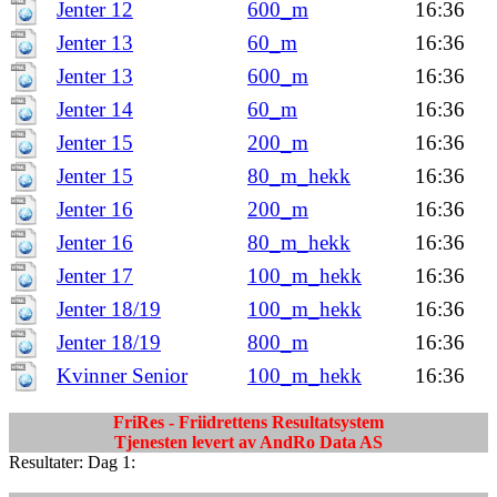
Jenter 12
600_m
16:36
Jenter 13
60_m
16:36
Jenter 13
600_m
16:36
Jenter 14
60_m
16:36
Jenter 15
200_m
16:36
Jenter 15
80_m_hekk
16:36
Jenter 16
200_m
16:36
Jenter 16
80_m_hekk
16:36
Jenter 17
100_m_hekk
16:36
Jenter 18/19
100_m_hekk
16:36
Jenter 18/19
800_m
16:36
Kvinner Senior
100_m_hekk
16:36
FriRes - Friidrettens Resultatsystem
Tjenesten levert av AndRo Data AS
Resultater: Dag 1: