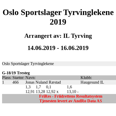
Oslo Sportslager Tyrvinglekene
2019
Arrangert av: IL Tyrving
14.06.2019 - 16.06.2019
Oslo Sportslager Tyrvinglekene
G-18/19 Tresteg
Plass:
Startnr:
Navn:
Klubb:
1
466
Jonas Nuland Ræstad
Haugesund IL
1,3
1,7
0,1
1,6
12,91
13,28
12,92
x
13,10
-
FriRes - Friidrettens Resultatsystem
Tjenesten levert av AndRo Data AS