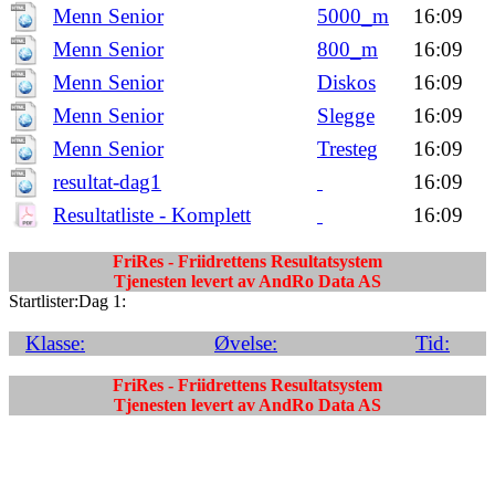
Menn Senior
5000_m
16:09
Menn Senior
800_m
16:09
Menn Senior
Diskos
16:09
Menn Senior
Slegge
16:09
Menn Senior
Tresteg
16:09
resultat-dag1
16:09
Resultatliste - Komplett
16:09
FriRes - Friidrettens Resultatsystem
Tjenesten levert av AndRo Data AS
Startlister:Dag 1:
Klasse:
Øvelse:
Tid:
FriRes - Friidrettens Resultatsystem
Tjenesten levert av AndRo Data AS