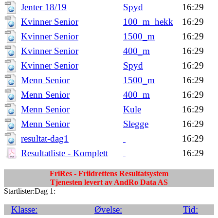
Jenter 18/19
Spyd
16:29
Kvinner Senior
100_m_hekk
16:29
Kvinner Senior
1500_m
16:29
Kvinner Senior
400_m
16:29
Kvinner Senior
Spyd
16:29
Menn Senior
1500_m
16:29
Menn Senior
400_m
16:29
Menn Senior
Kule
16:29
Menn Senior
Slegge
16:29
resultat-dag1
16:29
Resultatliste - Komplett
16:29
FriRes - Friidrettens Resultatsystem
Tjenesten levert av AndRo Data AS
Startlister:Dag 1:
Klasse:
Øvelse:
Tid: