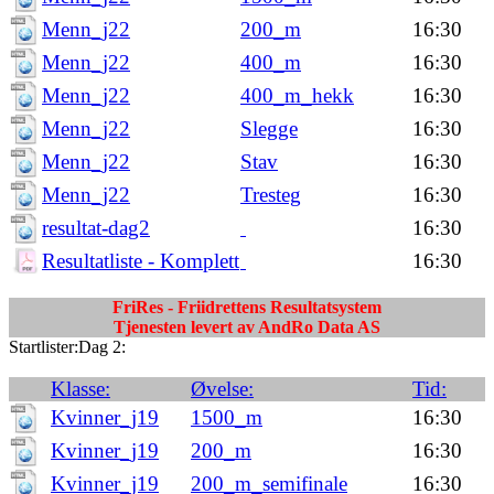
Menn_j22
200_m
16:30
Menn_j22
400_m
16:30
Menn_j22
400_m_hekk
16:30
Menn_j22
Slegge
16:30
Menn_j22
Stav
16:30
Menn_j22
Tresteg
16:30
resultat-dag2
16:30
Resultatliste - Komplett
16:30
FriRes - Friidrettens Resultatsystem
Tjenesten levert av AndRo Data AS
Startlister:Dag 2:
Klasse:
Øvelse:
Tid:
Kvinner_j19
1500_m
16:30
Kvinner_j19
200_m
16:30
Kvinner_j19
200_m_semifinale
16:30