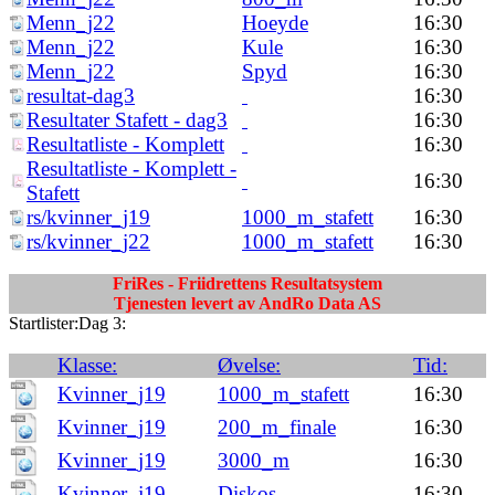
Menn_j22
Hoeyde
16:30
Menn_j22
Kule
16:30
Menn_j22
Spyd
16:30
resultat-dag3
16:30
Resultater Stafett - dag3
16:30
Resultatliste - Komplett
16:30
Resultatliste - Komplett -
16:30
Stafett
rs/kvinner_j19
1000_m_stafett
16:30
rs/kvinner_j22
1000_m_stafett
16:30
FriRes - Friidrettens Resultatsystem
Tjenesten levert av AndRo Data AS
Startlister:Dag 3:
Klasse:
Øvelse:
Tid:
Kvinner_j19
1000_m_stafett
16:30
Kvinner_j19
200_m_finale
16:30
Kvinner_j19
3000_m
16:30
Kvinner_j19
Diskos
16:30