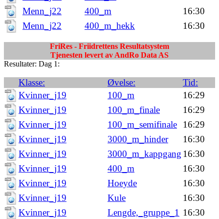
Menn_j22
400_m
16:30
Menn_j22
400_m_hekk
16:30
FriRes - Friidrettens Resultatsystem
Tjenesten levert av AndRo Data AS
Resultater: Dag 1:
Klasse:
Øvelse:
Tid:
Kvinner_j19
100_m
16:29
Kvinner_j19
100_m_finale
16:29
Kvinner_j19
100_m_semifinale
16:29
Kvinner_j19
3000_m_hinder
16:30
Kvinner_j19
3000_m_kappgang
16:30
Kvinner_j19
400_m
16:30
Kvinner_j19
Hoeyde
16:30
Kvinner_j19
Kule
16:30
Kvinner_j19
Lengde,_gruppe_1
16:30