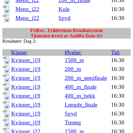
Menn_j22
200_m_finale
16:30
Menn_j22
Kule
16:30
Menn_j22
Spyd
16:30
FriRes - Friidrettens Resultatsystem
Tjenesten levert av AndRo Data AS
Resultater: Dag 2:
Klasse:
Øvelse:
Tid:
Kvinner_j19
1500_m
16:30
Kvinner_j19
200_m
16:30
Kvinner_j19
200_m_semifinale
16:30
Kvinner_j19
400_m_finale
16:30
Kvinner_j19
400_m_hekk
16:30
Kvinner_j19
Lengde_finale
16:30
Kvinner_j19
Spyd
16:30
Kvinner_j19
Tresteg
16:30
Kvinner_j22
1500_m
16:30