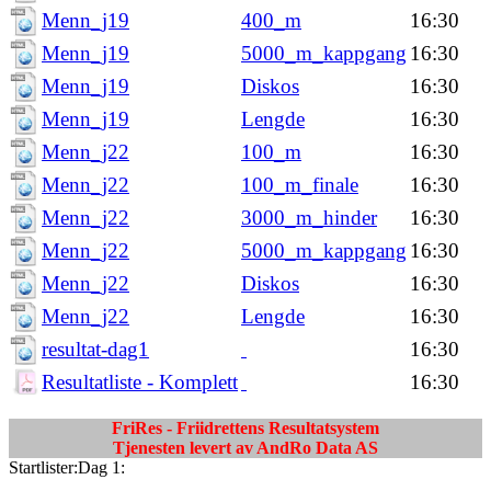
Menn_j19
400_m
16:30
Menn_j19
5000_m_kappgang
16:30
Menn_j19
Diskos
16:30
Menn_j19
Lengde
16:30
Menn_j22
100_m
16:30
Menn_j22
100_m_finale
16:30
Menn_j22
3000_m_hinder
16:30
Menn_j22
5000_m_kappgang
16:30
Menn_j22
Diskos
16:30
Menn_j22
Lengde
16:30
resultat-dag1
16:30
Resultatliste - Komplett
16:30
FriRes - Friidrettens Resultatsystem
Tjenesten levert av AndRo Data AS
Startlister:Dag 1: