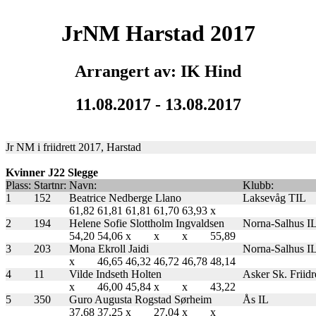
JrNM Harstad 2017
Arrangert av: IK Hind
11.08.2017 - 13.08.2017
Jr NM i friidrett 2017, Harstad
Kvinner J22 Slegge
Plass:
Startnr:
Navn:
Klubb:
1
152
Beatrice Nedberge Llano
Laksevåg TIL
61,82
61,81
61,81
61,70
63,93
x
2
194
Helene Sofie Slottholm Ingvaldsen
Norna-Salhus I
54,20
54,06
x
x
x
55,89
3
203
Mona Ekroll Jaidi
Norna-Salhus I
x
46,65
46,32
46,72
46,78
48,14
4
11
Vilde Indseth Holten
Asker Sk. Friidr
x
46,00
45,84
x
x
43,22
5
350
Guro Augusta Rogstad Sørheim
Ås IL
37,68
37,25
x
27,04
x
x