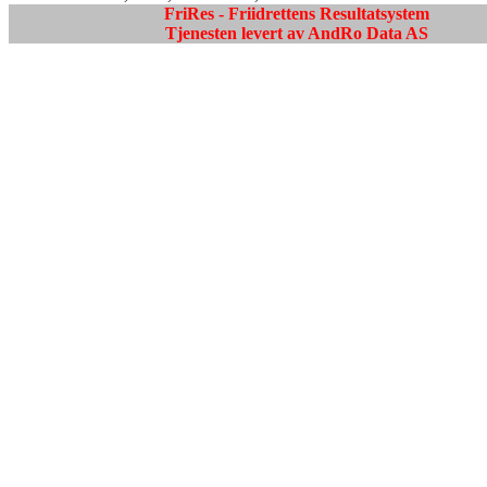
FriRes - Friidrettens Resultatsystem
Tjenesten levert av AndRo Data AS