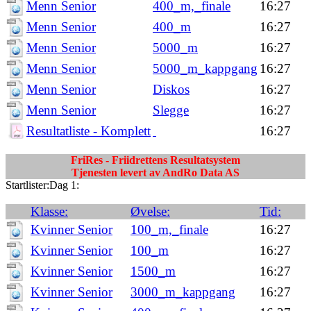
Menn Senior
400_m,_finale
16:27
Menn Senior
400_m
16:27
Menn Senior
5000_m
16:27
Menn Senior
5000_m_kappgang
16:27
Menn Senior
Diskos
16:27
Menn Senior
Slegge
16:27
Resultatliste - Komplett
16:27
FriRes - Friidrettens Resultatsystem
Tjenesten levert av AndRo Data AS
Startlister:Dag 1:
Klasse:
Øvelse:
Tid:
Kvinner Senior
100_m,_finale
16:27
Kvinner Senior
100_m
16:27
Kvinner Senior
1500_m
16:27
Kvinner Senior
3000_m_kappgang
16:27