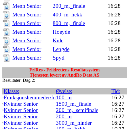
Menn Senior
200_m,_finale
16:28
Menn Senior
400_m_hekk
16:28
Menn Senior
800_m,_finale
16:28
Menn Senior
Hoeyde
16:28
Menn Senior
Kule
16:28
Menn Senior
Lengde
16:28
Menn Senior
Spyd
16:28
FriRes - Friidrettens Resultatsystem
Tjenesten levert av AndRo Data AS
Resultater: Dag 2:
Klasse:
Øvelse:
Tid:
Funksjonshemmeder/fu
100_m
16:27
Kvinner Senior
1500_m,_finale
16:27
Kvinner Senior
200_m,_semifinale
16:27
Kvinner Senior
200_m
16:27
Kvinner Senior
3000_m_hinder
16:27