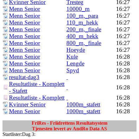
Kvinner Senior
Tresteg
16:27
Menn Senior
10000_m
16:27
Menn Senior
100_m,_para
16:27
Menn Senior
110_m_hekk
16:27
Menn Senior
200_m,_finale
16:27
Menn Senior
400_m_hekk
16:27
Menn Senior
800_m,_finale
16:27
Menn Senior
Hoeyde
16:27
Menn Senior
Kule
16:28
Menn Senior
Lengde
16:28
Menn Senior
Spyd
16:28
resultat-dag3
16:28
Resultatliste - Komplett
16:28
- Stafett
Resultatliste - Komplett
16:28
Kvinner Senior
1000m_stafett
16:28
Menn Senior
1000m_stafett
16:28
FriRes - Friidrettens Resultatsystem
Tjenesten levert av AndRo Data AS
Startlister:Dag 3: