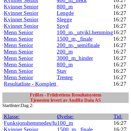
Kvinner Senior
400_m_hekk
16:27
Kvinner Senior
800_m
16:27
Kvinner Senior
Lengde
16:27
Kvinner Senior
Slegge
16:27
Kvinner Senior
Spyd
16:27
Menn Senior
100_m,_utvikl.hemming
16:27
Menn Senior
1500_m,_finale
16:27
Menn Senior
200_m,_semifinale
16:27
Menn Senior
200_m
16:27
Menn Senior
3000_m_hinder
16:27
Menn Senior
800_m
16:27
Menn Senior
Stav
16:27
Menn Senior
Tresteg
16:27
Resultatliste - Komplett
16:27
FriRes - Friidrettens Resultatsystem
Tjenesten levert av AndRo Data AS
Startlister:Dag 2:
Klasse:
Øvelse:
Tid:
Funksjonshemmedes/fu
100_m
16:27
Kvinner Senior
1500_m,_finale
16:27