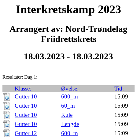
Interkretskamp 2023
Arrangert av: Nord-Trøndelag
Friidrettskrets
18.03.2023 - 18.03.2023
Resultater: Dag 1:
Klasse:
Øvelse:
Tid:
Gutter 10
600_m
15:09
Gutter 10
60_m
15:09
Gutter 10
Kule
15:09
Gutter 10
Lengde
15:09
Gutter 12
600_m
15:09