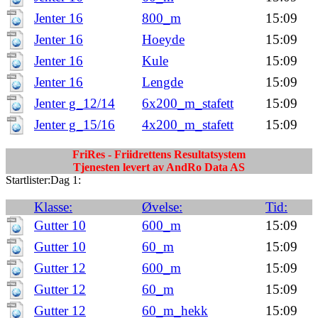
Jenter 16
800_m
15:09
Jenter 16
Hoeyde
15:09
Jenter 16
Kule
15:09
Jenter 16
Lengde
15:09
Jenter g_12/14
6x200_m_stafett
15:09
Jenter g_15/16
4x200_m_stafett
15:09
FriRes - Friidrettens Resultatsystem
Tjenesten levert av AndRo Data AS
Startlister:Dag 1:
Klasse:
Øvelse:
Tid:
Gutter 10
600_m
15:09
Gutter 10
60_m
15:09
Gutter 12
600_m
15:09
Gutter 12
60_m
15:09
Gutter 12
60_m_hekk
15:09