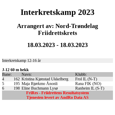
Interkretskamp 2023
Arrangert av: Nord-Trøndelag
Friidrettskrets
18.03.2023 - 18.03.2023
Interkretskamp 12-16 år
J-12 60 m hekk
Bane:
Navn:
Klubb:
4
162
Kristina Kjønstad Ukkelberg
Frol IL (N-T)
5
195
Maja Bjørkmo Ånonli
Rana FIK (NO)
6
198
Eline Buchmann Lysø
Ranheim IL (S-T)
FriRes - Friidrettens Resultatsystem
Tjenesten levert av AndRo Data AS