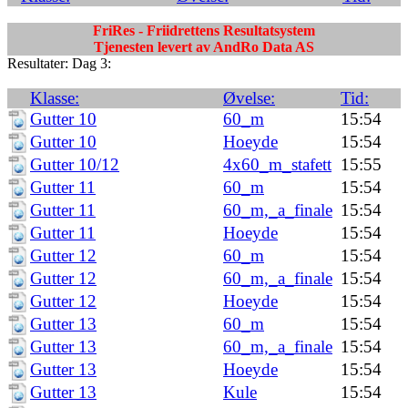
FriRes - Friidrettens Resultatsystem
Tjenesten levert av AndRo Data AS
Resultater: Dag 3:
Klasse:
Øvelse:
Tid:
Gutter 10
60_m
15:54
Gutter 10
Hoeyde
15:54
Gutter 10/12
4x60_m_stafett
15:55
Gutter 11
60_m
15:54
Gutter 11
60_m,_a_finale
15:54
Gutter 11
Hoeyde
15:54
Gutter 12
60_m
15:54
Gutter 12
60_m,_a_finale
15:54
Gutter 12
Hoeyde
15:54
Gutter 13
60_m
15:54
Gutter 13
60_m,_a_finale
15:54
Gutter 13
Hoeyde
15:54
Gutter 13
Kule
15:54