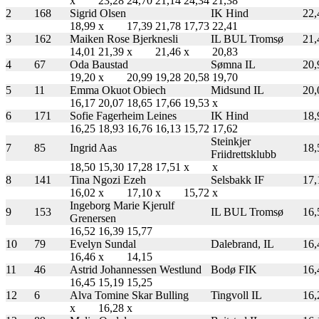
x
23,28
24,70
21,14
24,34
21,38
2
168
Sigrid Olsen
IK Hind
22,
18,99
x
17,39
21,78
17,73
22,41
3
162
Maiken Rose Bjerknesli
IL BUL Tromsø
21,
14,01
21,39
x
21,46
x
20,83
4
67
Oda Baustad
Sømna IL
20,
19,20
x
20,99
19,28
20,58
19,70
5
11
Emma Okuot Obiech
Midsund IL
20,
16,17
20,07
18,65
17,66
19,53
x
6
171
Sofie Fagerheim Leines
IK Hind
18,
16,25
18,93
16,76
16,13
15,72
17,62
Steinkjer
7
85
Ingrid Aas
18,
Friidrettsklubb
18,50
15,30
17,28
17,51
x
x
8
141
Tina Ngozi Ezeh
Selsbakk IF
17,
16,02
x
17,10
x
15,72
x
Ingeborg Marie Kjerulf
9
153
IL BUL Tromsø
16,
Grenersen
16,52
16,39
15,77
10
79
Evelyn Sundal
Dalebrand, IL
16,
16,46
x
14,15
11
46
Astrid Johannessen Westlund
Bodø FIK
16,
16,45
15,19
15,25
12
6
Alva Tomine Skar Bulling
Tingvoll IL
16,
x
16,28
x