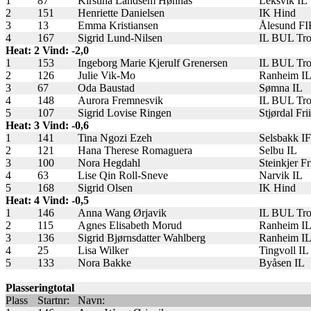
1
87
Kirstina Landsem Hønnås
Leksvik IL
2
151
Henriette Danielsen
IK Hind
3
13
Emma Kristiansen
Ålesund F
4
167
Sigrid Lund-Nilsen
IL BUL Tr
Heat: 2 Vind: -2,0
1
153
Ingeborg Marie Kjerulf Grenersen
IL BUL Tr
2
126
Julie Vik-Mo
Ranheim I
3
67
Oda Baustad
Sømna IL
4
148
Aurora Fremnesvik
IL BUL Tr
5
107
Sigrid Lovise Ringen
Stjørdal Fri
Heat: 3 Vind: -0,6
1
141
Tina Ngozi Ezeh
Selsbakk IF
2
121
Hana Therese Romaguera
Selbu IL
3
100
Nora Hegdahl
Steinkjer Fr
4
63
Lise Qin Roll-Sneve
Narvik IL
5
168
Sigrid Olsen
IK Hind
Heat: 4 Vind: -0,5
1
146
Anna Wang Ørjavik
IL BUL Tr
2
115
Agnes Elisabeth Morud
Ranheim I
3
136
Sigrid Bjørnsdatter Wahlberg
Ranheim I
4
25
Lisa Wilker
Tingvoll IL
5
133
Nora Bakke
Byåsen IL
Plasseringtotal
Plass
Startnr:
Navn: