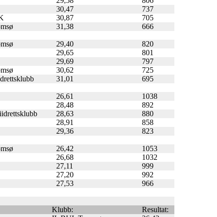
29,58
806
30,47
737
IK
30,87
705
omsø
31,38
666
omsø
29,40
820
L
29,65
801
29,69
797
omsø
30,62
725
idrettsklubb
31,01
695
26,61
1038
28,48
892
iidrettsklubb
28,63
880
28,91
858
29,36
823
omsø
26,42
1053
L
26,68
1032
L
27,11
999
27,20
992
27,53
966
Klubb:
Resultat: