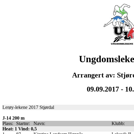
Ungdomsleke
Arrangert av: Stjør
09.09.2017 - 10
Lerøy-lekene 2017 Stjørdal
J-14 200 m
Plass:
Startnr:
Navn:
Klubb:
Heat: 1 Vind: 0,5