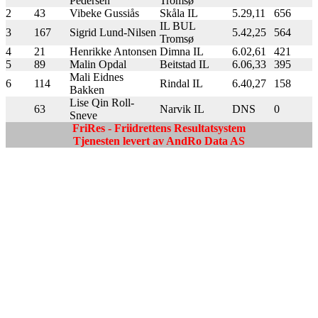
Pedersen
Tromsø
2
43
Vibeke Gussiås
Skåla IL
5.29,11
656
IL BUL
3
167
Sigrid Lund-Nilsen
5.42,25
564
Tromsø
4
21
Henrikke Antonsen
Dimna IL
6.02,61
421
5
89
Malin Opdal
Beitstad IL
6.06,33
395
Mali Eidnes
6
114
Rindal IL
6.40,27
158
Bakken
Lise Qin Roll-
63
Narvik IL
DNS
0
Sneve
FriRes - Friidrettens Resultatsystem
Tjenesten levert av AndRo Data AS