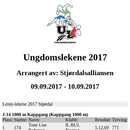
Ungdomslekene 2017
Arrangert av: Stjørdalsalliansen
09.09.2017 - 10.09.2017
Lerøy-lekene 2017 Stjørdal
J-14 1000 m Kappgang (Kappgang 1000 m)
Plass:
Startnr:
Navn:
Klubb:
Resultat:
Tyrving:
Tone Lise
IL BUL
1
174
5.12,69
771