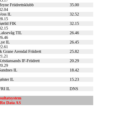
35.17
Bryne Friidrettsklubb
35.00
32.04
Voss IL
32.52
28.15
Sørild FIK
32.15
32.15
Laksevåg TIL
26.46
26.46
Lye IL
26.45
22.61
Ik Grane Arendal Friidrett
25.82
21.21
Kristiansands IF-Friidrett
20.29
20.29
Sandnes IL
18.42
Jølster IL
15.23
FRI IL
DNS
esultatsystem
ndRo Data AS