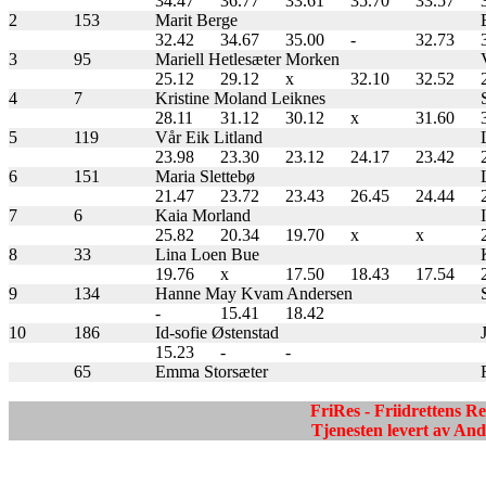
34.47
36.77
33.61
35.70
33.57
2
153
Marit Berge
32.42
34.67
35.00
-
32.73
3
95
Mariell Hetlesæter Morken
25.12
29.12
x
32.10
32.52
4
7
Kristine Moland Leiknes
28.11
31.12
30.12
x
31.60
5
119
Vår Eik Litland
23.98
23.30
23.12
24.17
23.42
6
151
Maria Slettebø
21.47
23.72
23.43
26.45
24.44
7
6
Kaia Morland
25.82
20.34
19.70
x
x
8
33
Lina Loen Bue
19.76
x
17.50
18.43
17.54
9
134
Hanne May Kvam Andersen
-
15.41
18.42
10
186
Id-sofie Østenstad
15.23
-
-
65
Emma Storsæter
FriRes - Friidrettens R
Tjenesten levert av A