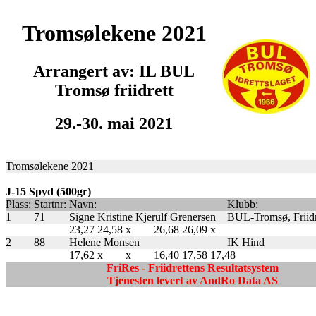
Tromsølekene 2021
Arrangert av: IL BUL
Tromsø friidrett
29.-30. mai 2021
Tromsølekene 2021
J-15 Spyd (500gr)
Plass:
Startnr:
Navn:
Klubb:
1
71
Signe Kristine Kjerulf Grenersen
BUL-Tromsø, Friidr
23,27
24,58
x
26,68
26,09
x
2
88
Helene Monsen
IK Hind
17,62
x
x
16,40
17,58
17,48
FriRes - Friidrettens Resultatsystem
Tjenesten levert av AndRo Data AS