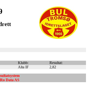
9
drett
Klubb:
Resultat:
Alta IF
2,82
esultatsystem
ndRo Data AS