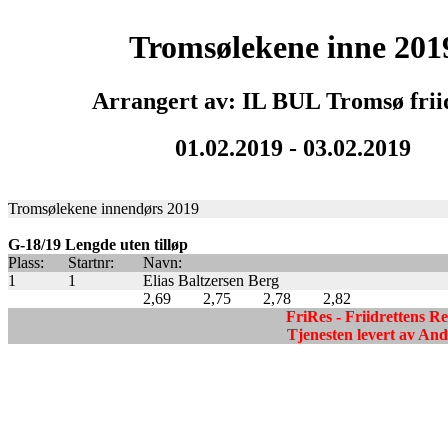
Tromsølekene inne 201
Arrangert av: IL BUL Tromsø frii
01.02.2019 - 03.02.2019
Tromsølekene innendørs 2019
G-18/19 Lengde uten tilløp
Plass:
Startnr:
Navn:
1
1
Elias Baltzersen Berg
2,69
2,75
2,78
2,82
FriRes - Friidrettens R
Tjenesten levert av A