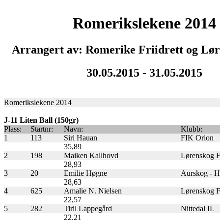
Romerikslekene 2014
Arrangert av: Romerike Friidrett og Lø
30.05.2015 - 31.05.2015
Romerikslekene 2014
J-11 Liten Ball (150gr)
Plass:
Startnr:
Navn:
Klubb:
1
113
Siri Hauan
FIK Orion
35,89
2
198
Maiken Kallhovd
Lørenskog Fr
28,93
3
20
Emilie Høgne
Aurskog - Høl
28,63
4
625
Amalie N. Nielsen
Lørenskog Fr
22,57
5
282
Tiril Lappegård
Nittedal IL
22,21