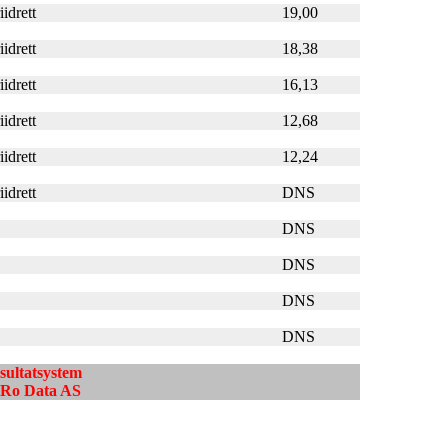
idrett
19,00
idrett
18,38
idrett
16,13
idrett
12,68
idrett
12,24
idrett
DNS
DNS
DNS
DNS
DNS
esultatsystem
ndRo Data AS