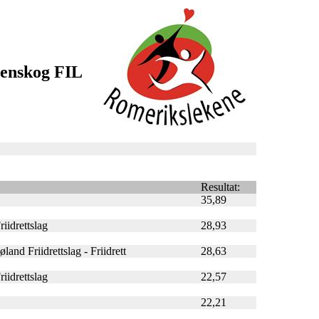
renskog FIL
Resultat:
35,89
iidrettslag
28,93
and Friidrettslag - Friidrett
28,63
iidrettslag
22,57
22,21