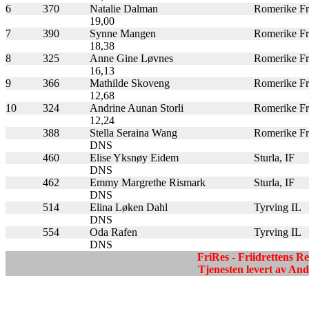
6
370
Natalie Dalman
Romerike Fri
19,00
7
390
Synne Mangen
Romerike Fri
18,38
8
325
Anne Gine Løvnes
Romerike Fri
16,13
9
366
Mathilde Skoveng
Romerike Fri
12,68
10
324
Andrine Aunan Storli
Romerike Fri
12,24
388
Stella Seraina Wang
Romerike Fri
DNS
460
Elise Yksnøy Eidem
Sturla, IF
DNS
462
Emmy Margrethe Rismark
Sturla, IF
DNS
514
Elina Løken Dahl
Tyrving IL
DNS
554
Oda Rafen
Tyrving IL
DNS
FriRes - Friidrettens R
Tjenesten levert av A