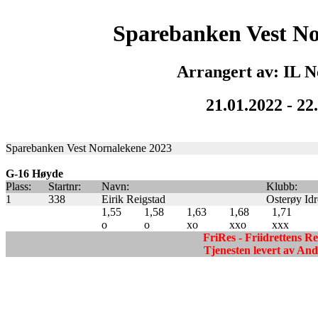
Sparebanken Vest No
Arrangert av: IL N
21.01.2022 - 22
Sparebanken Vest Nornalekene 2023
G-16 Høyde
Plass:
Startnr:
Navn:
Klubb:
1
338
Eirik Reigstad
Osterøy Idr
1,55
1,58
1,63
1,68
1,71
o
o
xo
xxo
xxx
FriRes - Friidrettens R
Tjenesten levert av A