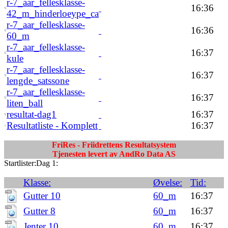
r-7_aar_fellesklasse-
16:36
42_m_hinderloeype_ca
r-7_aar_fellesklasse-
16:36
60_m
r-7_aar_fellesklasse-
16:37
kule
r-7_aar_fellesklasse-
16:37
lengde_satssone
r-7_aar_fellesklasse-
16:37
liten_ball
resultat-dag1
16:37
Resultatliste - Komplett
16:37
FriRes - Friidrettens Resultatsystem
Tjenesten levert av AndRo Data AS
Startlister:Dag 1:
Klasse:
Øvelse:
Tid:
Gutter 10
60_m
16:37
Gutter 8
60_m
16:37
Jenter 10
60_m
16:37