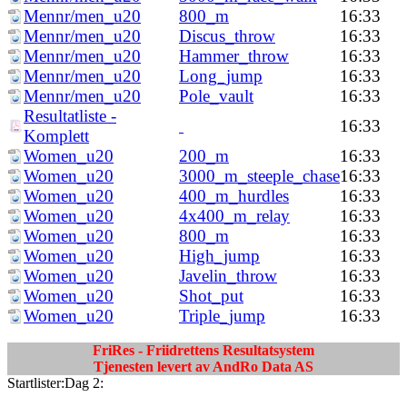
Mennr/men_u20
800_m
16:33
Mennr/men_u20
Discus_throw
16:33
Mennr/men_u20
Hammer_throw
16:33
Mennr/men_u20
Long_jump
16:33
Mennr/men_u20
Pole_vault
16:33
Resultatliste -
16:33
Komplett
Women_u20
200_m
16:33
Women_u20
3000_m_steeple_chase
16:33
Women_u20
400_m_hurdles
16:33
Women_u20
4x400_m_relay
16:33
Women_u20
800_m
16:33
Women_u20
High_jump
16:33
Women_u20
Javelin_throw
16:33
Women_u20
Shot_put
16:33
Women_u20
Triple_jump
16:33
FriRes - Friidrettens Resultatsystem
Tjenesten levert av AndRo Data AS
Startlister:Dag 2: