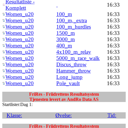
Resultatliste -
16:33
Komplett
Women_u20
100_m
16:33
Women_u20
100_m,_extra
16:33
Women_u20
100_m_hurdles
16:33
Women_u20
1500_m
16:33
Women_u20
3000_m
16:33
Women_u20
400_m
16:33
Women_u20
4x100_m_relay
16:33
Women_u20
5000_m_race_walk
16:33
Women_u20
Discus_throw
16:33
Women_u20
Hammer_throw
16:33
Women_u20
Long_jump
16:33
Women_u20
Pole_vault
16:33
FriRes - Friidrettens Resultatsystem
Tjenesten levert av AndRo Data AS
Startlister:Dag 1:
Klasse:
Øvelse:
Tid:
FriRes - Friidrettens Resultatsystem