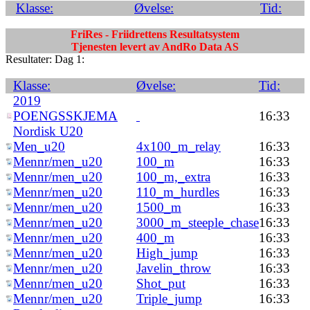
Klasse:
Øvelse:
Tid:
FriRes - Friidrettens Resultatsystem
Tjenesten levert av AndRo Data AS
Resultater: Dag 1:
Klasse:
Øvelse:
Tid:
2019
POENGSSKJEMA
16:33
Nordisk U20
Men_u20
4x100_m_relay
16:33
Mennr/men_u20
100_m
16:33
Mennr/men_u20
100_m,_extra
16:33
Mennr/men_u20
110_m_hurdles
16:33
Mennr/men_u20
1500_m
16:33
Mennr/men_u20
3000_m_steeple_chase
16:33
Mennr/men_u20
400_m
16:33
Mennr/men_u20
High_jump
16:33
Mennr/men_u20
Javelin_throw
16:33
Mennr/men_u20
Shot_put
16:33
Mennr/men_u20
Triple_jump
16:33