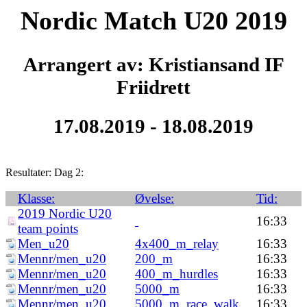
Nordic Match U20 2019
Arrangert av: Kristiansand IF
Friidrett
17.08.2019 - 18.08.2019
Resultater: Dag 2:
Klasse:
Øvelse:
Tid:
2019 Nordic U20
16:33
team points
Men_u20
4x400_m_relay
16:33
Mennr/men_u20
200_m
16:33
Mennr/men_u20
400_m_hurdles
16:33
Mennr/men_u20
5000_m
16:33
Mennr/men_u20
5000_m_race_walk
16:33