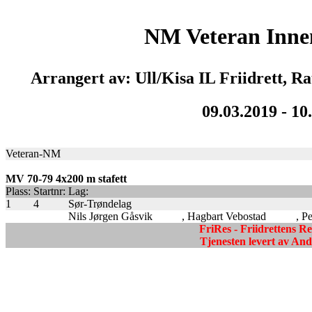
NM Veteran Inn
Arrangert av: Ull/Kisa IL Friidrett,
09.03.2019 - 10
Veteran-NM
MV 70-79 4x200 m stafett
Plass:
Startnr:
Lag:
1
4
Sør-Trøndelag
Nils Jørgen Gåsvik
, Hagbart Vebostad
, P
FriRes - Friidrettens R
Tjenesten levert av A