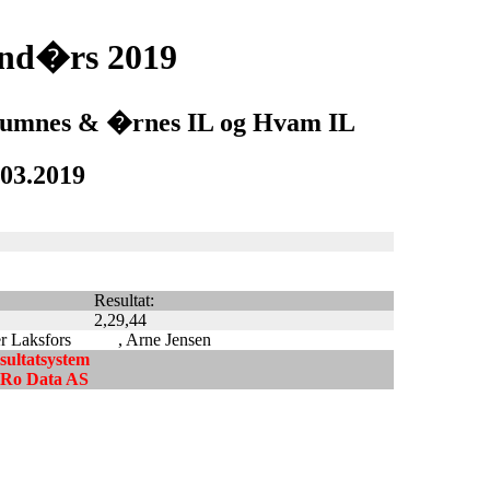
end�rs 2019
 Raumnes & �rnes IL og Hvam IL
.03.2019
Resultat:
2,29,44
er Laksfors
, Arne Jensen
esultatsystem
ndRo Data AS