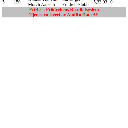
5
150
5,33,03
0
Morch Aarseth
Friidrettsklubb
FriRes - Friidrettens Resultatsystem
Tjenesten levert av AndRo Data AS