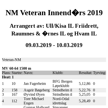
NM Veteran Innend�rs 2019
Arrangert av: Ull/Kisa IL Friidrett,
Raumnes & �rnes IL og Hvam IL
09.03.2019 - 10.03.2019
Veteran-NM
MV 60-64 1500 m
Plass:
Startnr:
Navn:
Klubb:
Resultat:
Tyrving:
Heat: 1
BFG Bergen
1
10
Jan Fagerheim
5,12,86
0
Løpeklubb
2
158
Asgeir Bøgeberg
Strindheim il
5,22,76
0
3
167
Øyvind Øyen
Strindheim il
5,25,05
0
Tore Michael
Nord-Odal
4
112
5,28,49
0
Engen
idrettslag
Gunnar Hallvard
Stavanger