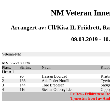
NM Veteran Inn
Arrangert av: Ull/Kisa IL Friidrett,
09.03.2019 - 10
Veteran-NM
MV 55-59 800 m
Plass:
Startnr:
Navn:
Klubb
Heat: 1
1
96
Hassan Boujdad
Krist
2
186
Atle Peder Nordli
Tyrvi
3
144
Tore Bredesen
Snøgg 
4
116
Steinar Odberg Lien
Oppeg
FriRes - Friidrettens R
Tjenesten levert av A