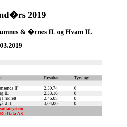
end�rs 2019
 Raumnes & �rnes IL og Hvam IL
.03.2019
:
Resultat:
Tyrving:
iansands IF
2,30,74
0
ng IL
2,33,16
0
Friidrett
2,46,05
0
ård IL
3,04,00
0
esultatsystem
ndRo Data AS