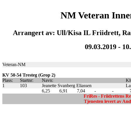
NM Veteran Inn
Arrangert av: Ull/Kisa IL Friidrett,
09.03.2019 - 10
Veteran-NM
KV 50-54 Tresteg (Grop 2)
Plass:
Startnr:
Navn:
Kl
1
103
Jeanette Svanberg Eliassen
La
6,25
6,91
7,04
-
-
FriRes - Friidrettens R
Tjenesten levert av A