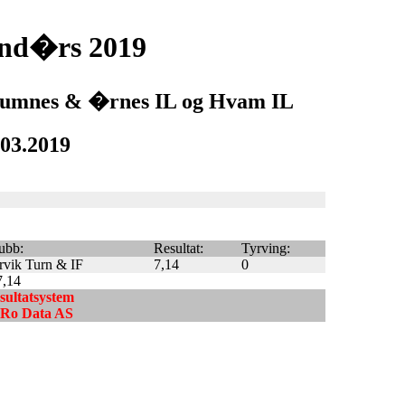
end�rs 2019
 Raumnes & �rnes IL og Hvam IL
.03.2019
ubb:
Resultat:
Tyrving:
rvik Turn & IF
7,14
0
7,14
esultatsystem
ndRo Data AS