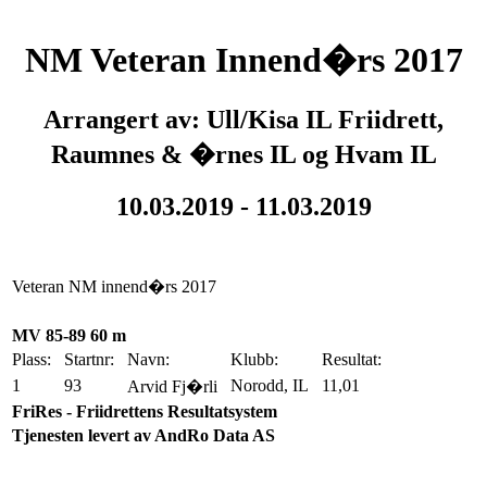
NM Veteran Innend�rs 2017
Arrangert av: Ull/Kisa IL Friidrett,
Raumnes & �rnes IL og Hvam IL
10.03.2019 - 11.03.2019
Veteran NM innend�rs 2017
MV 85-89 60 m
Plass:
Startnr:
Navn:
Klubb:
Resultat:
1
93
Norodd, IL
11,01
Arvid Fj�rli
FriRes - Friidrettens Resultatsystem
Tjenesten levert av AndRo Data AS