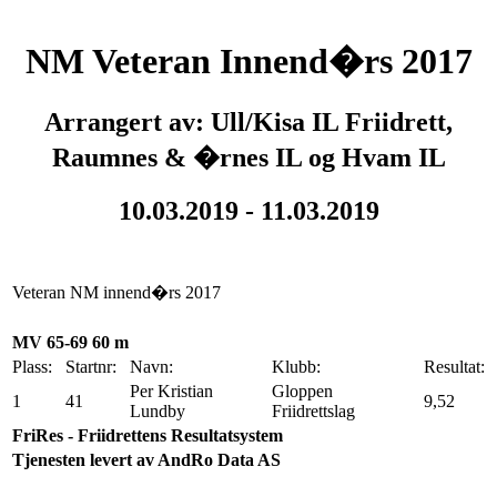
NM Veteran Innend�rs 2017
Arrangert av: Ull/Kisa IL Friidrett,
Raumnes & �rnes IL og Hvam IL
10.03.2019 - 11.03.2019
Veteran NM innend�rs 2017
MV 65-69 60 m
Plass:
Startnr:
Navn:
Klubb:
Resultat:
Per Kristian
Gloppen
1
41
9,52
Lundby
Friidrettslag
FriRes - Friidrettens Resultatsystem
Tjenesten levert av AndRo Data AS