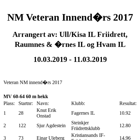
NM Veteran Innend�rs 2017
Arrangert av: Ull/Kisa IL Friidrett,
Raumnes & �rnes IL og Hvam IL
10.03.2019 - 11.03.2019
Veteran NM innend�rs 2017
MV 60-64 60 m hekk
Plass:
Startnr:
Navn:
Klubb:
Resultat:
Knut Erik
1
28
Fagernes IL
10.92
Onstad
Steinkjer
2
122
Sjur Agdestein
12.80
Friidrettsklubb
Kristiansands IF-
3
73
Einar Uleberg
14.96