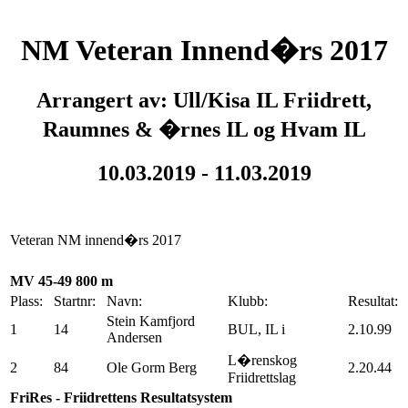
NM Veteran Innend�rs 2017
Arrangert av: Ull/Kisa IL Friidrett,
Raumnes & �rnes IL og Hvam IL
10.03.2019 - 11.03.2019
Veteran NM innend�rs 2017
MV 45-49 800 m
Plass:
Startnr:
Navn:
Klubb:
Resultat:
Stein Kamfjord
1
14
BUL, IL i
2.10.99
Andersen
L�renskog
2
84
Ole Gorm Berg
2.20.44
Friidrettslag
FriRes - Friidrettens Resultatsystem