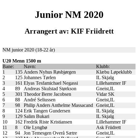
Junior NM 2020
Arrangert av: KIF Friidrett
NM junior 2020 (18-22 år)
U20 Menn 1500 m
Bane:
Navn:
Klubb:
1
135
Anders Nyhus Røsbjørgen
Klæbu Løpeklubb
2
125
Johannes Tørlen
IL Skjalg
3
161
Elyas Tesfamichael Negassi
Lillehammer IF
4
89
Andreas Skulstad Størkson
Gneist,IL
5
301
Theodor Berre Jacobsen
Vidar SK
6
88
André Seliussen
Gneist,IL
7
98
Philip Anders Anthelme Massacand
Gneist,IL
8
124
Erik Tangen Gundersen
IL Skjalg
9
129
Salim Bukari
IL Skjalg
10
162
Fredrik Riste Kristiansen
Lillehammer IF
11
8
Ole Lyngbø
Ask Friidrett
12
94
Jon Temesgen Overå Sætre
Gneist,IL