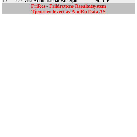
13
227
Moa Abounnachat Bollerød
Sem IF
FriRes - Friidrettens Resultatsystem
Tjenesten levert av AndRo Data AS