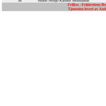
36
Simon Nebijo Karlsen Steinshamn
FriRes - Friidrettens R
Tjenesten levert av A