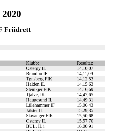
 2020
 Friidrett
Klubb:
Resultat:
Osterøy IL
14,10,07
Brandbu IF
14,11,09
Tønsberg FIK
14,12,53
Halden IL
14,15,63
Steinkjer FIK
14,16,69
Tjalve, IK
14,47,65
Haugesund IL
14,49,31
Lillehammer IF
15,06,43
Jølster IL
15,29,35
Stavanger FIK
15,50,68
Osterøy IL
15,57,70
BUL, IL i
16,00,91