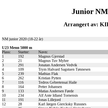
Junior NM
Arrangert av: KIF
NM junior 2020 (18-22 år)
U23 Menn 5000 m
Plass:
Startnr:
Navn:
1
192
Magnus Gjerstad
2
21
Magnus Tuv Myhre
3
291
Jonatan Andersen Vedvik
4
109
Trym Halvard Sagstuen Tønnesen
5
239
Mathias Flak
6
262
Kristian Pytten
7
116
Tedros Gebretensai Haile
8
164
Petter Johansen
9
133
Matias Andersen Førde
10
234
Alf Ante Idland Tornensis
11
191
Jonas Lillejord
12
28
Karl Jørgen Giercksky Russnes