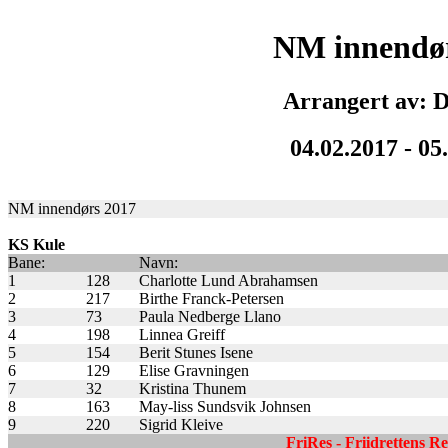
NM innendør
Arrangert av: 
04.02.2017 - 05
NM innendørs 2017
KS Kule
Bane:
Navn:
1
128
Charlotte Lund Abrahamsen
2
217
Birthe Franck-Petersen
3
73
Paula Nedberge Llano
4
198
Linnea Greiff
5
154
Berit Stunes Isene
6
129
Elise Gravningen
7
32
Kristina Thunem
8
163
May-liss Sundsvik Johnsen
9
220
Sigrid Kleive
FriRes - Friidrettens R