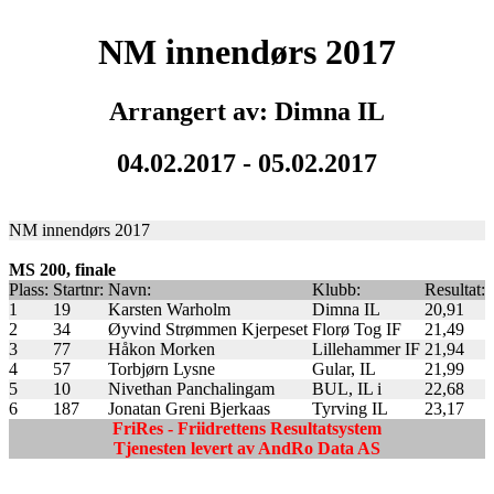
NM innendørs 2017
Arrangert av: Dimna IL
04.02.2017 - 05.02.2017
NM innendørs 2017
MS 200, finale
Plass:
Startnr:
Navn:
Klubb:
Resultat:
1
19
Karsten Warholm
Dimna IL
20,91
2
34
Øyvind Strømmen Kjerpeset
Florø Tog IF
21,49
3
77
Håkon Morken
Lillehammer IF
21,94
4
57
Torbjørn Lysne
Gular, IL
21,99
5
10
Nivethan Panchalingam
BUL, IL i
22,68
6
187
Jonatan Greni Bjerkaas
Tyrving IL
23,17
FriRes - Friidrettens Resultatsystem
Tjenesten levert av AndRo Data AS