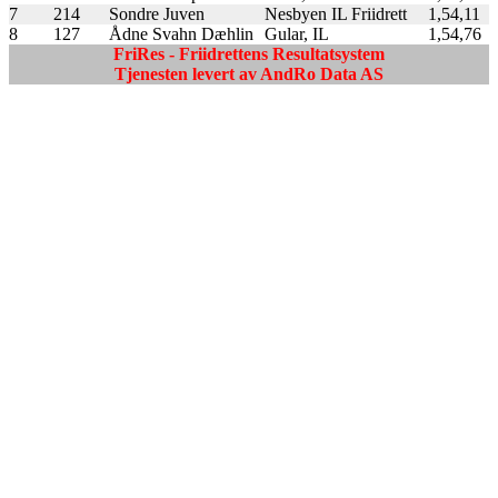
7
214
Sondre Juven
Nesbyen IL Friidrett
1,54,11
8
127
Ådne Svahn Dæhlin
Gular, IL
1,54,76
FriRes - Friidrettens Resultatsystem
Tjenesten levert av AndRo Data AS