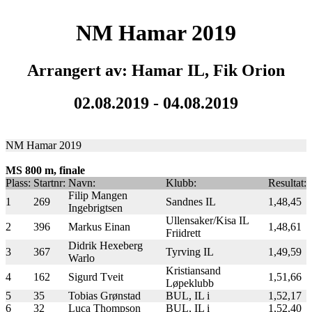
NM Hamar 2019
Arrangert av: Hamar IL, Fik Orion
02.08.2019 - 04.08.2019
NM Hamar 2019
MS 800 m, finale
Plass:
Startnr:
Navn:
Klubb:
Resultat:
Filip Mangen
1
269
Sandnes IL
1,48,45
Ingebrigtsen
Ullensaker/Kisa IL
2
396
Markus Einan
1,48,61
Friidrett
Didrik Hexeberg
3
367
Tyrving IL
1,49,59
Warlo
Kristiansand
4
162
Sigurd Tveit
1,51,66
Løpeklubb
5
35
Tobias Grønstad
BUL, IL i
1,52,17
6
32
Luca Thompson
BUL, IL i
1,52,40