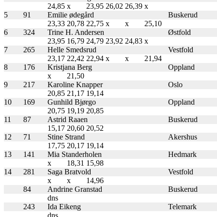
24,85
x
23,95
26,02
26,39
x
5
91
Emilie ødegård
Buskerud
23,33
20,78
22,75
x
x
25,10
6
324
Trine H. Andersen
Østfold
23,95
16,79
24,79
23,92
24,83
x
7
265
Helle Smedsrud
Vestfold
23,17
22,42
22,94
x
x
21,94
8
176
Kristjana Berg
Oppland
x
21,50
9
217
Karoline Knapper
Oslo
20,85
21,17
19,14
10
169
Gunhild Bjørgo
Oppland
20,75
19,19
20,85
11
87
Astrid Raaen
Buskerud
15,17
20,60
20,52
12
71
Stine Strand
Akershus
17,75
20,17
19,14
13
141
Mia Standerholen
Hedmark
x
18,31
15,98
14
281
Saga Bratvold
Vestfold
x
x
14,96
84
Andrine Granstad
Buskerud
dns
243
Ida Eikeng
Telemark
dns