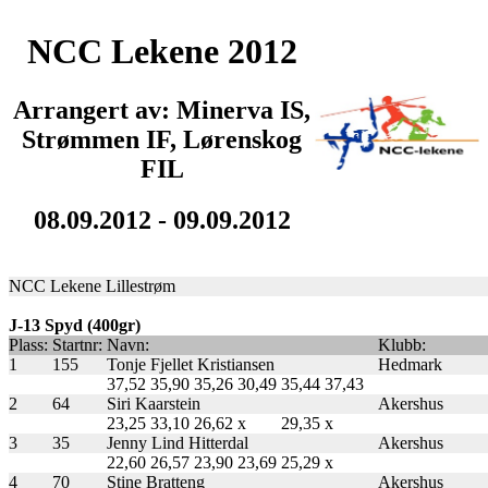
NCC Lekene 2012
Arrangert av: Minerva IS,
Strømmen IF, Lørenskog
FIL
08.09.2012 - 09.09.2012
NCC Lekene Lillestrøm
J-13 Spyd (400gr)
Plass:
Startnr:
Navn:
Klubb:
1
155
Tonje Fjellet Kristiansen
Hedmark
37,52
35,90
35,26
30,49
35,44
37,43
2
64
Siri Kaarstein
Akershus
23,25
33,10
26,62
x
29,35
x
3
35
Jenny Lind Hitterdal
Akershus
22,60
26,57
23,90
23,69
25,29
x
4
70
Stine Bratteng
Akershus