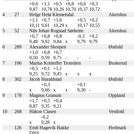
+0,6
+1,1
+0,5
+0,8
+0,6
+0,3
9,87
10,78
10,26
10,70
10,37
10,72
4
27
Helge Helø Klemetsdal
Akershus
+1,1
+0,7
+1,6
+0,5
+0,2
10,11
9,61
10,29
x
10,17
10,55
5
52
Nils Johan Rogstad Sørheim
Akershus
+0,7
+0,8
+0,8
-0,3
+0,2
9,48
9,92
9,84
x
9,79
9,79
6
289
Alexander Skorpen
Østfold
+1,0
+0,8
+0,7
9,50
9,59
9,75
-
-
-
7
106
Marius Kristoffer Tronslien
Buskerud
+0,5
+0,1
+1,1
9,25
9,72
9,45
x
x
x
8
302
Jacob Haraldstad
Østfold
+0,3
+0,1
x
9,66
x
x
9,30
-
9
178
Magnus Granum
Oppland
+1,7
+0,5
+0,4
8,87
9,35
9,21
10
268
Håkon Clasen
Vestfold
-0,2
x
9,28
x
126
Emil Hagevik Bakke
Hedmark
DNS