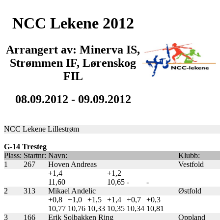
NCC Lekene 2012
Arrangert av: Minerva IS,
Strømmen IF, Lørenskog
FIL
08.09.2012 - 09.09.2012
NCC Lekene Lillestrøm
G-14 Tresteg
Plass:
Startnr:
Navn:
Klubb:
1
267
Hoven Andreas
Vestfold
+1,4
+1,2
11,60
10,65
-
-
2
313
Mikael Andelic
Østfold
+0,8
+1,0
+1,5
+1,4
+0,7
+0,3
10,77
10,76
10,33
10,35
10,34
10,81
3
166
Erik Solbakken Ring
Oppland