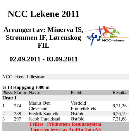
NCC Lekene 2011
Arrangert av: Minerva IS,
Strømmen IF, Lørenskog
FIL
02.09.2011 - 03.09.2011
NCC lekene Lillestrøm
G-13 Kappgang 1000 m
Plass:
Startnr:
Navn:
Klubb:
Resultat:
Heat: 1
Marius Øen
Vestfold
1
274
6,21,26
Cleveland
Friidrettskrets
2
288
Fredrik Sandvik
Østfold
6,26,19
3
297
Jacob Haraldstad
Østfold
7,31,68
FriRes - Friidrettens Resultatsystem
Tjenesten levert av AndRo Data AS