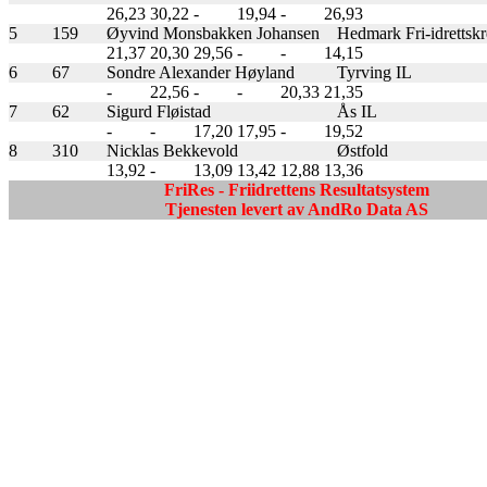
26,23
30,22
-
19,94
-
26,93
5
159
Øyvind Monsbakken Johansen
Hedmark Fri-idrettskr
21,37
20,30
29,56
-
-
14,15
6
67
Sondre Alexander Høyland
Tyrving IL
-
22,56
-
-
20,33
21,35
7
62
Sigurd Fløistad
Ås IL
-
-
17,20
17,95
-
19,52
8
310
Nicklas Bekkevold
Østfold
13,92
-
13,09
13,42
12,88
13,36
FriRes - Friidrettens Resultatsystem
Tjenesten levert av AndRo Data AS