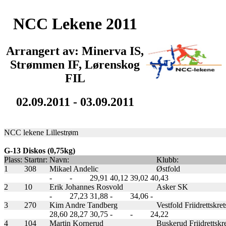
NCC Lekene 2011
Arrangert av: Minerva IS,
Strømmen IF, Lørenskog
FIL
02.09.2011 - 03.09.2011
NCC lekene Lillestrøm
G-13 Diskos (0,75kg)
Plass:
Startnr:
Navn:
Klubb:
1
308
Mikael Andelic
Østfold
-
-
29,91
40,12
39,02
40,43
2
10
Erik Johannes Rosvold
Asker SK
-
27,23
31,88
-
34,06
-
3
270
Kim Andre Tandberg
Vestfold Friidrettskret
28,60
28,27
30,75
-
-
24,22
4
104
Martin Kornerud
Buskerud Friidrettskr