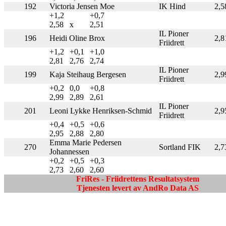
192
Victoria Jensen Moe
IK Hind
2,5
+1,2
+0,7
2,58
x
2,51
IL Pioner
196
Heidi Oline Brox
2,8
Friidrett
+1,2
+0,1
+1,0
2,81
2,76
2,74
IL Pioner
199
Kaja Steihaug Bergesen
2,9
Friidrett
+0,2
0,0
+0,8
2,99
2,89
2,61
IL Pioner
201
Leoni Lykke Henriksen-Schmid
2,9
Friidrett
+0,4
+0,5
+0,6
2,95
2,88
2,80
Emma Marie Pedersen
270
Sortland FIK
2,7
Johannessen
+0,2
+0,5
+0,3
2,73
2,60
2,60
FriRes - Friidrettens Resultatsystem
Tjenesten levert av AndRo Data AS