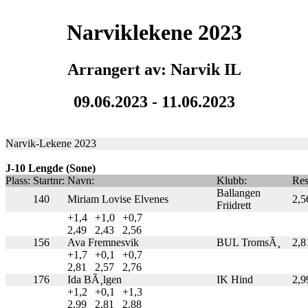
Narviklekene 2023
Arrangert av: Narvik IL
09.06.2023 - 11.06.2023
Narvik-Lekene 2023
J-10 Lengde (Sone)
Plass:
Startnr:
Navn:
Klubb:
Res
Ballangen
140
Miriam Lovise Elvenes
2,5
Friidrett
+1,4
+1,0
+0,7
2,49
2,43
2,56
156
Ava Fremnesvik
BUL TromsÃ¸
2,8
+1,7
+0,1
+0,7
2,81
2,57
2,76
176
Ida BÃ¸lgen
IK Hind
2,9
+1,2
+0,1
+1,3
2,99
2,81
2,88