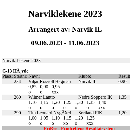
Narviklekene 2023
Arrangert av: Narvik IL
09.06.2023 - 11.06.2023
Narvik-Lekene 2023
G-13 HÃ¸yde
Plass:
Startnr:
Navn:
Klubb:
Result
234
Viljar Rosvoll Hagman
Narvik IL
0,90
0,85
0,90
0,95
o
o
xxx
260
Wilmer Lantto
Nedre Soppero IK
1,35
1,10
1,15
1,20
1,25
1,30
1,35
1,40
o
o
o
o
o
o
xxx
290
Tim Leonard NygÃ¥rd
Sortland FIK
1,20
1,00
1,05
1,10
1,15
1,20
1,25
o
o
o
xo
o
xxx
FriRes - Friidrettens Resultatsystem