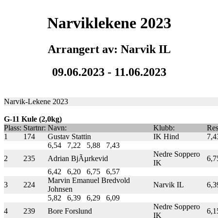
Narviklekene 2023
Arrangert av: Narvik IL
09.06.2023 - 11.06.2023
Narvik-Lekene 2023
G-11 Kule (2,0kg)
Plass:
Startnr:
Navn:
Klubb:
Res
1
174
Gustav Stattin
IK Hind
7,4
6,54
7,22
5,88
7,43
Nedre Soppero
2
235
Adrian BjÃµrkevid
6,7
IK
6,42
6,20
6,75
6,57
Marvin Emanuel Bredvold
3
224
Narvik IL
6,3
Johnsen
5,82
6,39
6,29
6,09
Nedre Soppero
4
239
Bore Forslund
6,1
IK