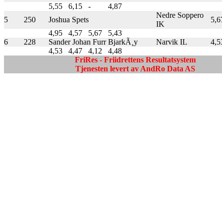
5,55
6,15
-
4,87
Nedre Soppero
5
250
Joshua Spets
5,6
IK
4,95
4,57
5,67
5,43
6
228
Sander Johan Furr BjarkÃ¸y
Narvik IL
4,5
4,53
4,47
4,12
4,48
FriRes - Friidrettens Resultatsystem
Tjenesten levert av AndRo Data AS