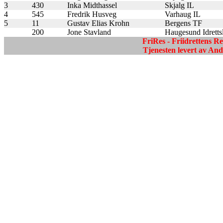
3
430
Inka Midthassel
Skjalg IL
4
545
Fredrik Husveg
Varhaug IL
5
11
Gustav Elias Krohn
Bergens TF
200
Jone Stavland
Haugesund Idrettsla
FriRes - Friidrettens R
Tjenesten levert av A