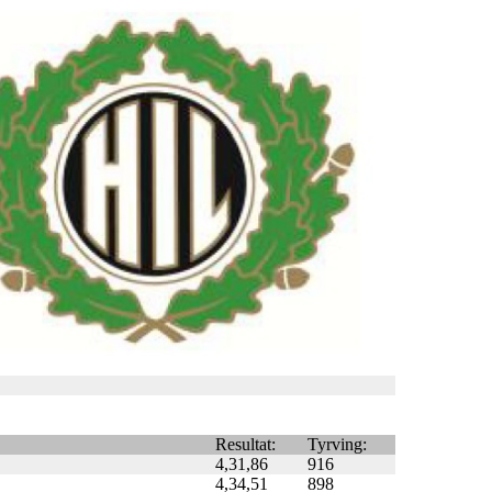
Resultat:
Tyrving:
4,31,86
916
4,34,51
898