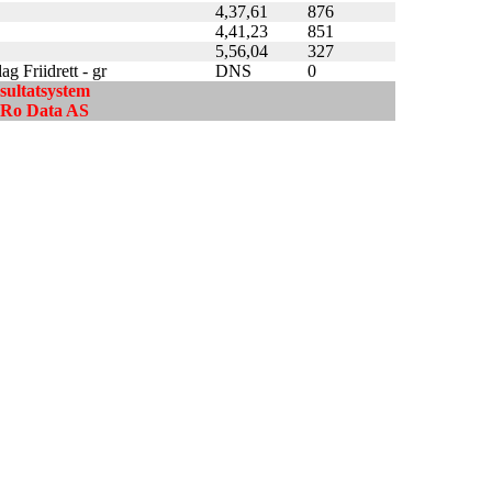
4,37,61
876
4,41,23
851
5,56,04
327
g Friidrett - gr
DNS
0
esultatsystem
ndRo Data AS