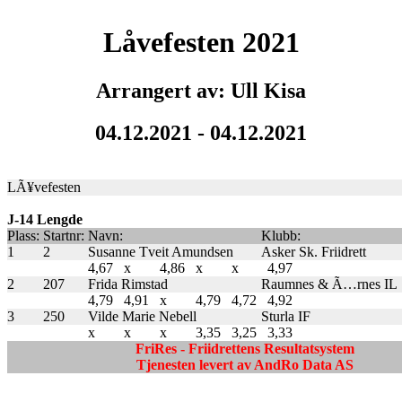
Låvefesten 2021
Arrangert av: Ull Kisa
04.12.2021 - 04.12.2021
LÃ¥vefesten
J-14 Lengde
Plass:
Startnr:
Navn:
Klubb:
1
2
Susanne Tveit Amundsen
Asker Sk. Friidrett
4,67
x
4,86
x
x
4,97
2
207
Frida Rimstad
Raumnes & Ã…rnes IL
4,79
4,91
x
4,79
4,72
4,92
3
250
Vilde Marie Nebell
Sturla IF
x
x
x
3,35
3,25
3,33
FriRes - Friidrettens Resultatsystem
Tjenesten levert av AndRo Data AS