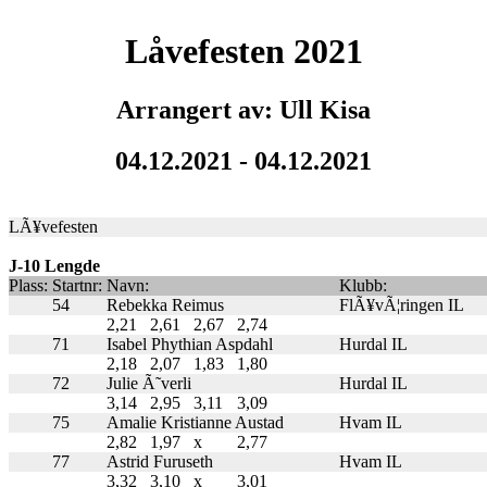
Låvefesten 2021
Arrangert av: Ull Kisa
04.12.2021 - 04.12.2021
LÃ¥vefesten
J-10 Lengde
Plass:
Startnr:
Navn:
Klubb:
54
Rebekka Reimus
FlÃ¥vÃ¦ringen IL
2,21
2,61
2,67
2,74
71
Isabel Phythian Aspdahl
Hurdal IL
2,18
2,07
1,83
1,80
72
Julie Ã˜verli
Hurdal IL
3,14
2,95
3,11
3,09
75
Amalie Kristianne Austad
Hvam IL
2,82
1,97
x
2,77
77
Astrid Furuseth
Hvam IL
3,32
3,10
x
3,01