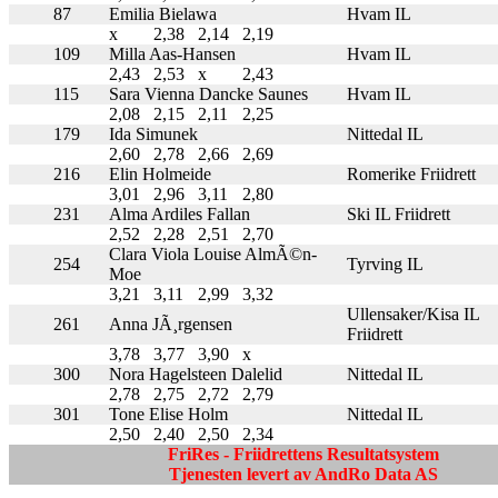
87
Emilia Bielawa
Hvam IL
x
2,38
2,14
2,19
109
Milla Aas-Hansen
Hvam IL
2,43
2,53
x
2,43
115
Sara Vienna Dancke Saunes
Hvam IL
2,08
2,15
2,11
2,25
179
Ida Simunek
Nittedal IL
2,60
2,78
2,66
2,69
216
Elin Holmeide
Romerike Friidrett
3,01
2,96
3,11
2,80
231
Alma Ardiles Fallan
Ski IL Friidrett
2,52
2,28
2,51
2,70
Clara Viola Louise AlmÃ©n-
254
Tyrving IL
Moe
3,21
3,11
2,99
3,32
Ullensaker/Kisa IL
261
Anna JÃ¸rgensen
Friidrett
3,78
3,77
3,90
x
300
Nora Hagelsteen Dalelid
Nittedal IL
2,78
2,75
2,72
2,79
301
Tone Elise Holm
Nittedal IL
2,50
2,40
2,50
2,34
FriRes - Friidrettens Resultatsystem
Tjenesten levert av AndRo Data AS