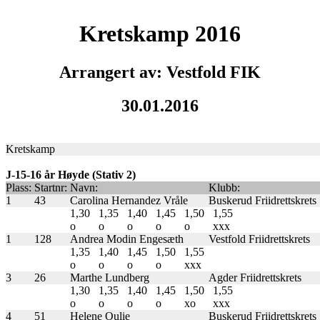
Kretskamp 2016
Arrangert av: Vestfold FIK
30.01.2016
Kretskamp
J-15-16 år Høyde (Stativ 2)
Plass:
Startnr:
Navn:
Klubb:
1
43
Carolina Hernandez Vråle
Buskerud Friidrettskrets
1,30
1,35
1,40
1,45
1,50
1,55
o
o
o
o
o
xxx
1
128
Andrea Modin Engesæth
Vestfold Friidrettskrets
1,35
1,40
1,45
1,50
1,55
o
o
o
o
xxx
3
26
Marthe Lundberg
Agder Friidrettskrets
1,30
1,35
1,40
1,45
1,50
1,55
o
o
o
o
xo
xxx
4
51
Helene Oulie
Buskerud Friidrettskrets