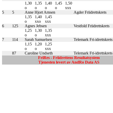
1,30
1,35
1,40
1,45
1,50
o
o
o
o
xxx
5
5
Anne Hjort Arnsen
Agder Friidrettskrets
1,35
1,40
1,45
o
xxo
xxx
6
125
Agnes Jebsen
Vestfold Friidrettskrets
1,25
1,30
1,35
o
o
xxx
7
114
Sarah Samuelsen
Telemark Fri-idrettskrets
1,15
1,20
1,25
o
o
xxx
87
Caroline Undseth
Telemark Fri-idrettskrets
FriRes - Friidrettens Resultatsystem
Tjenesten levert av AndRo Data AS