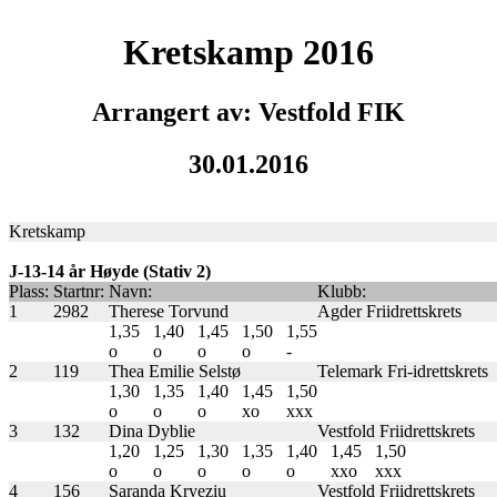
Kretskamp 2016
Arrangert av: Vestfold FIK
30.01.2016
Kretskamp
J-13-14 år Høyde (Stativ 2)
Plass:
Startnr:
Navn:
Klubb:
1
2982
Therese Torvund
Agder Friidrettskrets
1,35
1,40
1,45
1,50
1,55
o
o
o
o
-
2
119
Thea Emilie Selstø
Telemark Fri-idrettskrets
1,30
1,35
1,40
1,45
1,50
o
o
o
xo
xxx
3
132
Dina Dyblie
Vestfold Friidrettskrets
1,20
1,25
1,30
1,35
1,40
1,45
1,50
o
o
o
o
o
xxo
xxx
4
156
Saranda Kryeziu
Vestfold Friidrettskrets