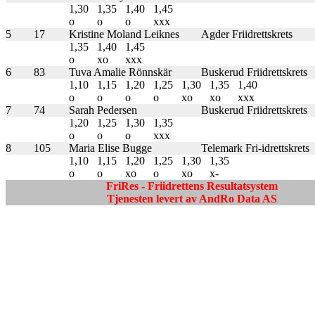
1,30
1,35
1,40
1,45
o
o
o
xxx
5
17
Kristine Moland Leiknes
Agder Friidrettskrets
1,35
1,40
1,45
o
xo
xxx
6
83
Tuva Amalie Rönnskär
Buskerud Friidrettskrets
1,10
1,15
1,20
1,25
1,30
1,35
1,40
o
o
o
o
xo
xo
xxx
7
74
Sarah Pedersen
Buskerud Friidrettskrets
1,20
1,25
1,30
1,35
o
o
o
xxx
8
105
Maria Elise Bugge
Telemark Fri-idrettskrets
1,10
1,15
1,20
1,25
1,30
1,35
o
o
xo
o
xo
x-
FriRes - Friidrettens Resultatsystem
Tjenesten levert av AndRo Data AS