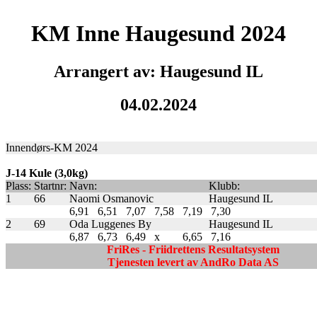
KM Inne Haugesund 2024
Arrangert av: Haugesund IL
04.02.2024
Innendørs-KM 2024
J-14 Kule (3,0kg)
Plass:
Startnr:
Navn:
Klubb:
1
66
Naomi Osmanovic
Haugesund IL
6,91
6,51
7,07
7,58
7,19
7,30
2
69
Oda Luggenes By
Haugesund IL
6,87
6,73
6,49
x
6,65
7,16
FriRes - Friidrettens Resultatsystem
Tjenesten levert av AndRo Data AS