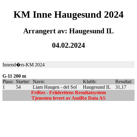
KM Inne Haugesund 2024
Arrangert av: Haugesund IL
04.02.2024
Innend�rs-KM 2024
G-11 200 m
Plass:
Startnr:
Navn:
Klubb:
Resultat:
1
54
Liam Haugen - del Sol
Haugesund IL
31,17
FriRes - Friidrettens Resultatsystem
Tjenesten levert av AndRo Data AS