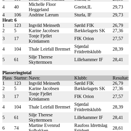
Michelle Floor
4
40
Gneist,IL
29,73
Heggeland
4
106
Andrine Lærum
Sturla, IF
29,73
Heat: 6
1
123
Ingvild Meinseth
Sørild FIK
26,79
2
5
Karine Jacobsen
Bækkelagets SK
27,36
Tonje Fjellet
3
17
FIK Orion
27,57
Kristiansen
Stjørdal
4
104
Thale Leirfall Bremset
28,39
Friidrettsklubb
Silje Therese
5
61
Lillehammer IF
28,41
Skyttermoen
Plasseringtotal
Plass
Startnr:
Navn:
Klubb:
Resultat:
1
123
Ingvild Meinseth
Sørild FIK
26,79
2
5
Karine Jacobsen
Bækkelagets SK
27,36
Tonje Fjellet
3
17
FIK Orion
27,57
Kristiansen
Stjørdal
4
104
Thale Leirfall Bremset
28,39
Friidrettsklubb
Silje Therese
5
61
Lillehammer IF
28,41
Skyttermoen
Martine Evenrud
Raufoss Idrettslag
6
74
28,61
Solbakken
Friidrett