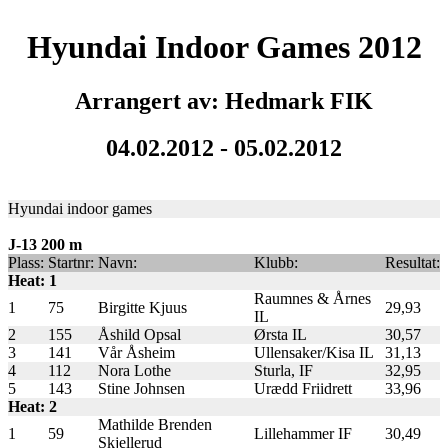
Hyundai Indoor Games 2012
Arrangert av: Hedmark FIK
04.02.2012 - 05.02.2012
Hyundai indoor games
J-13 200 m
Plass:
Startnr:
Navn:
Klubb:
Resultat:
Heat: 1
Raumnes & Årnes
1
75
Birgitte Kjuus
29,93
IL
2
155
Åshild Opsal
Ørsta IL
30,57
3
141
Vår Åsheim
Ullensaker/Kisa IL
31,13
4
112
Nora Lothe
Sturla, IF
32,95
5
143
Stine Johnsen
Urædd Friidrett
33,96
Heat: 2
Mathilde Brenden
1
59
Lillehammer IF
30,49
Skjellerud