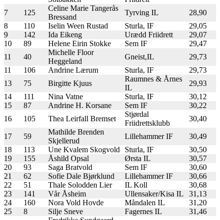
Celine Marie Tangerås
7
125
Tyrving IL
28,90
Bressand
8
110
Iselin Ween Rustad
Sturla, IF
29,05
9
142
Ida Eikeng
Urædd Friidrett
29,07
10
89
Helene Eirin Stokke
Sem IF
29,47
Michelle Floor
11
40
Gneist,IL
29,73
Heggeland
11
106
Andrine Lærum
Sturla, IF
29,73
Raumnes & Årnes
13
75
Birgitte Kjuus
29,93
IL
14
111
Nina Vatne
Sturla, IF
30,12
15
87
Andrine H. Korsane
Sem IF
30,22
Stjørdal
16
105
Thea Leirfall Bremset
30,40
Friidrettsklubb
Mathilde Brenden
17
59
Lillehammer IF
30,49
Skjellerud
18
113
Une Kvalem Skogvold
Sturla, IF
30,50
19
155
Åshild Opsal
Ørsta IL
30,57
20
93
Saga Bratvold
Sem IF
30,60
21
62
Sofie Dale Bjørklund
Lillehammer IF
30,66
22
51
Thale Solodden Lier
IL Koll
30,68
23
141
Vår Åsheim
Ullensaker/Kisa IL
31,13
24
160
Nora Vold Hovde
Måndalen IL
31,20
25
8
Silje Sneve
Fagernes IL
31,46