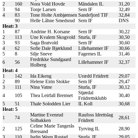
2
160
Nora Vold Hovde
Måndalen IL
31,20
3
94
Tonje Larsen
Sem IF
32,49
4
83
Tone Holte Ambjørnsen
Sandefjord TIF
32,84
90
Helle Låhne Smedsrud
Sem IF
DNS
Heat: 3
1
87
Andrine H. Korsane
Sem IF
30,22
2
113
Une Kvalem Skogvold
Sturla, IF
30,50
3
93
Saga Bratvold
Sem IF
30,60
4
62
Sofie Dale Bjørklund
Lillehammer IF
30,66
5
8
Silje Sneve
Fagernes IL
31,46
Fredrikke Sundgaard
6
56
Lillehammer IF
32,37
Holberg
Heat: 4
1
142
Ida Eikeng
Urædd Friidrett
29,07
2
89
Helene Eirin Stokke
Sem IF
29,47
3
111
Nina Vatne
Sturla, IF
30,12
Stjørdal
4
105
Thea Leirfall Bremset
30,40
Friidrettsklubb
5
51
Thale Solodden Lier
IL Koll
30,68
Heat: 5
Martine Evenrud
Raufoss Idrettslag
1
74
28,61
Solbakken
Friidrett
Celine Marie Tangerås
2
125
Tyrving IL
28,90
Bressand
3
110
Iselin Ween Rustad
Sturla, IF
29,05