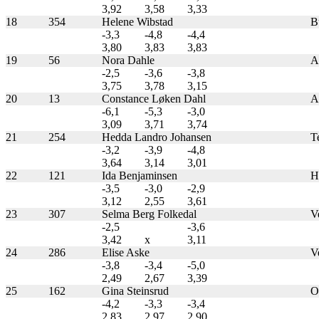
3,92
3,58
3,33
18
354
Helene Wibstad
B
-3,3
-4,8
-4,4
3,80
3,83
3,83
19
56
Nora Dahle
A
-2,5
-3,6
-3,8
3,75
3,78
3,15
20
13
Constance Løken Dahl
A
-6,1
-5,3
-3,0
3,09
3,71
3,74
21
254
Hedda Landro Johansen
T
-3,2
-3,9
-4,8
3,64
3,14
3,01
22
121
Ida Benjaminsen
H
-3,5
-3,0
-2,9
3,12
2,55
3,61
23
307
Selma Berg Folkedal
Ve
-2,5
-3,6
3,42
x
3,11
24
286
Elise Aske
Ve
-3,8
-3,4
-5,0
2,49
2,67
3,39
25
162
Gina Steinsrud
O
-4,2
-3,3
-3,4
2,83
2,97
2,90