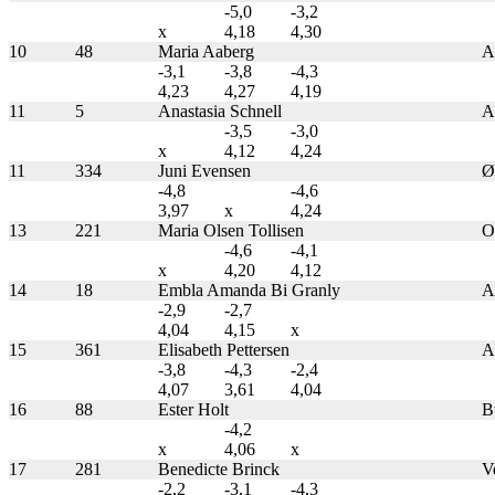
-5,0
-3,2
x
4,18
4,30
10
48
Maria Aaberg
A
-3,1
-3,8
-4,3
4,23
4,27
4,19
11
5
Anastasia Schnell
A
-3,5
-3,0
x
4,12
4,24
11
334
Juni Evensen
Øs
-4,8
-4,6
3,97
x
4,24
13
221
Maria Olsen Tollisen
Os
-4,6
-4,1
x
4,20
4,12
14
18
Embla Amanda Bi Granly
A
-2,9
-2,7
4,04
4,15
x
15
361
Elisabeth Pettersen
A
-3,8
-4,3
-2,4
4,07
3,61
4,04
16
88
Ester Holt
B
-4,2
x
4,06
x
17
281
Benedicte Brinck
Ve
-2,2
-3,1
-4,3