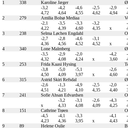
1
338
Karoline Jæger
Øs
-3,2
-4,2
-4,6
-2,5
-2,9
4,72
4,64
4,55
4,62
4,94
2
279
Amilia Bolsø Mediaa
Ve
-2,1
-3,5
-3,3
-3,2
4,22
4,39
4,60
4,35
x
3
238
Selma Løchen Engdahl
Os
-2,7
-2,8
-4,6
-3,1
4,36
4,56
4,52
4,52
x
4
340
Lone Malmberg
Øs
-3,5
-2,9
-2,0
-4,2
4,32
4,08
4,24
x
3,60
5
253
Frida Kaasi Hysing
T
-3,8
-5,0
-5,1
-2,6
4,50
4,09
3,97
x
4,60
6
315
Astrid Skiri Refsdal
Øs
-2,6
-1,3
-4,9
-2,5
-2,0
4,51
4,21
4,10
4,35
4,40
7
241
Sofie Ahsan Edvardsen
Os
-3,2
-3,1
-2,6
-4,3
x
4,33
4,08
4,09
4,25
8
151
Cathrine Trøen
O
-4,5
-4,1
-3,3
-4,1
4,23
4,36
3,95
x
4,43
9
89
Helene Oulie
B