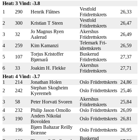
Heat: 3 Vind: -3.8
Vestfold
1
290
Henrik Flåtnes
26,33
Friidrettskrets
Vestfold
2
300
Kristian T Steen
26,47
Friidrettskrets
Jo Magnus Ryen
Akershus
3
32
26,49
Aalerud
Friidrettskrets
Telemark Fri-
4
259
Kim Kamanzi
26,59
idrettskrets
Torjus Kristoffer
Buskerud
5
107
27,37
Bjørnarå
Friidrettskrets
Akershus
6
33
Joakim H. Flekke
27,71
Friidrettskrets
Heat: 4 Vind: -3.7
1
214
Jonathan Holen
Oslo Friidrettskrets
24,86
Stephan Skogheim
2
242
Oslo Friidrettskrets
25,46
Kyeremeh
Akershus
3
58
Peter Horvati Svoren
25,84
Friidrettskrets
4
232
Philip Jason Omollo
Oslo Friidrettskrets
26,09
Anders Nikolai
5
190
Oslo Friidrettskrets
26,81
Bovolden
Bjørn Baltazar Reilly
6
196
Oslo Friidrettskrets
26,95
Brænne
Buskerud