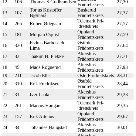
12
106
Thomas S Gudbrandsen
27,30
Friidrettskrets
Torjus Kristoffer
Buskerud
13
107
27,37
Bjørnarå
Friidrettskrets
Telemark Fri-
14
265
Ruben Ødegaard
27,57
idrettskrets
Oppland
15
181
Morgan Øquist
27,59
Friidrettskrets
Esdras Barbosa de
Østfold
16
320
27,64
Lima
Friidrettskrets
Akershus
17
33
Joakim H. Flekke
27,71
Friidrettskrets
Akershus
18
45
Mads Rognerud
27,93
Friidrettskrets
19
211
Jacob Ellis
Oslo Friidrettskrets
28,31
Østfold
20
319
Erik Fredriksen
28,44
Friidrettskrets
Akershus
21
31
Iver Laake
29,23
Friidrettskrets
Telemark Fri-
22
261
Marcus Haugan
29,35
idrettskrets
Oppland
23
157
Erik Artelius
29,67
Friidrettskrets
Akershus
24
34
Johannes Haugstad
30,01
Friidrettskrets
Akershus