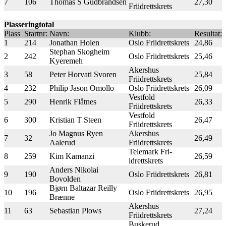
7
106
Thomas S Gudbrandsen
27,30
Friidrettskrets
Plasseringtotal
Plass
Startnr:
Navn:
Klubb:
Resultat:
1
214
Jonathan Holen
Oslo Friidrettskrets
24,86
Stephan Skogheim
2
242
Oslo Friidrettskrets
25,46
Kyeremeh
Akershus
3
58
Peter Horvati Svoren
25,84
Friidrettskrets
4
232
Philip Jason Omollo
Oslo Friidrettskrets
26,09
Vestfold
5
290
Henrik Flåtnes
26,33
Friidrettskrets
Vestfold
6
300
Kristian T Steen
26,47
Friidrettskrets
Jo Magnus Ryen
Akershus
7
32
26,49
Aalerud
Friidrettskrets
Telemark Fri-
8
259
Kim Kamanzi
26,59
idrettskrets
Anders Nikolai
9
190
Oslo Friidrettskrets
26,81
Bovolden
Bjørn Baltazar Reilly
10
196
Oslo Friidrettskrets
26,95
Brænne
Akershus
11
63
Sebastian Plows
27,24
Friidrettskrets
Buskerud