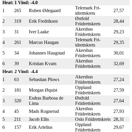
Heat: 1 Vind: -4.0
Telemark Fri-
1
265
Ruben Ødegaard
27,57
idrettskrets
Østfold
2
319
Erik Fredriksen
28,44
Friidrettskrets
Akershus
3
31
Iver Laake
29,23
Friidrettskrets
Telemark Fri-
4
261
Marcus Haugan
29,35
idrettskrets
Akershus
5
34
Johannes Haugstad
30,01
Friidrettskrets
Akershus
6
39
Kristian Kvam
32,69
Friidrettskrets
Heat: 2 Vind: -4.4
Akershus
1
63
Sebastian Plows
27,24
Friidrettskrets
Oppland
2
181
Morgan Øquist
27,59
Friidrettskrets
Esdras Barbosa de
Østfold
3
320
27,64
Lima
Friidrettskrets
Akershus
4
45
Mads Rognerud
27,93
Friidrettskrets
5
211
Jacob Ellis
Oslo Friidrettskrets
28,31
Oppland
6
157
Erik Artelius
29,67
Friidrettskrets